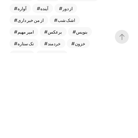
از دور
آینده
آواره
اشک شب
از من خبر داری
بنویس
برعکس
امیر مهیم
خزون
خردمند
تک ستاره
خودت باش
خستگیا
رادیو جوان
درچه های رو به رو
ساشا
رضا میرفخرایی
سیاوش قمیشی
سرگذشت
کلتکس رکوردز
مجله خردمند