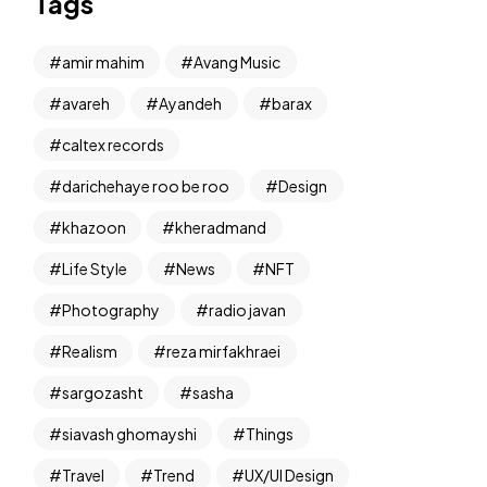
Tags
amir mahim
Avang Music
avareh
Ayandeh
barax
caltex records
darichehaye roo be roo
Design
khazoon
kheradmand
Life Style
News
NFT
Photography
radio javan
Realism
reza mirfakhraei
sargozasht
sasha
siavash ghomayshi
Things
Travel
Trend
UX/UI Design