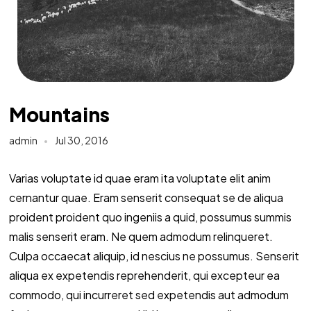
Mountains
admin
Jul 30, 2016
Varias voluptate id quae eram ita voluptate elit anim
cernantur quae. Eram senserit consequat se de aliqua
proident proident quo ingeniis a quid, possumus summis
malis senserit eram. Ne quem admodum relinqueret.
Culpa occaecat aliquip, id nescius ne possumus. Senserit
aliqua ex expetendis reprehenderit, qui excepteur ea
commodo, qui incurreret sed expetendis aut admodum