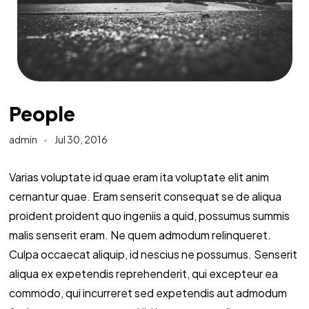
People
admin
Jul 30, 2016
Varias voluptate id quae eram ita voluptate elit anim
cernantur quae. Eram senserit consequat se de aliqua
proident proident quo ingeniis a quid, possumus summis
malis senserit eram. Ne quem admodum relinqueret.
Culpa occaecat aliquip, id nescius ne possumus. Senserit
aliqua ex expetendis reprehenderit, qui excepteur ea
commodo, qui incurreret sed expetendis aut admodum